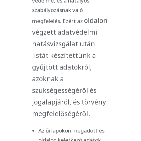
védelme, és a hatályos
szabályozásnak való
oldalon
megfelelés. Ezért az
végzett adatvédelmi
hatásvizsgálat után
listát készítettünk a
gyűjtött adatokról,
azoknak a
szükségességéről és
jogalapjáról, és törvényi
megfelelőségéről.
Az űrlapokon megadott és
oldalon keletkező adatok