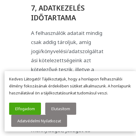
7, ADATKEZELÉS
IDŐTARTAMA
A felhasználók adatait mindig
csak addig tároljuk, amíg
jogi/könyvelési/adatszolgáltat
ási kötelezettségeink azt
kötelezővé teszik, illetve a
szolgáltatás működtetéséhez
Kedves Látogató! Tájékoztatjuk, hogy a honlapon felhasználói
élmény fokozásának érdekében sütiket alkalmazunk. A honlapunk
szükséges.
használatával ön a tájékoztatásunkat tudomásul veszi.
Amikor a tárolás
Elfogadom
Elutasítom
időtartamáról döntünk,
figyelembe vesszük az adatok
Adatvédelmi Nyilatkozat
mennyiségét, jellegét és