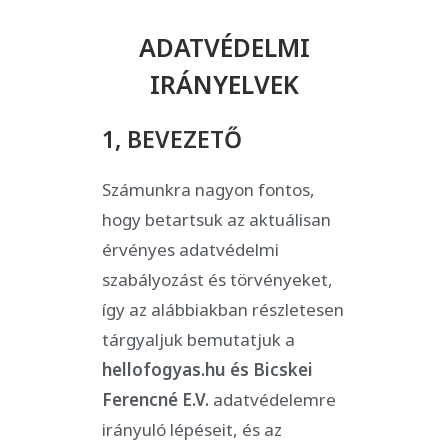
ADATVÉDELMI
IRÁNYELVEK
1, BEVEZETŐ
Számunkra nagyon fontos,
hogy betartsuk az aktuálisan
érvényes adatvédelmi
szabályozást és törvényeket,
így az alábbiakban részletesen
tárgyaljuk bemutatjuk a
hellofogyas.hu és Bicskei
Ferencné E.V.
adatvédelemre
irányuló lépéseit, és az