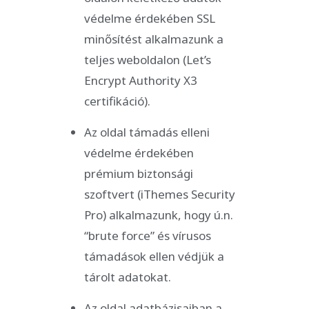
védelme érdekében SSL
minősítést alkalmazunk a
teljes weboldalon (Let’s
Encrypt Authority X3
certifikáció).
Az oldal támadás elleni
védelme érdekében
prémium biztonsági
szoftvert (iThemes Security
Pro) alkalmazunk, hogy ú.n.
“brute force” és vírusos
támadások ellen védjük a
tárolt adatokat.
Az oldal adatbázisaiban a