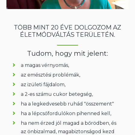
TÖBB MINT 20 ÉVE DOLGOZOM AZ
ÉLETMÓDVÁLTÁS TERÜLETÉN.
Tudom, hogy mit jelent:
a magas vérnyomás,
az emésztési problémák,
az izületi fájdalom,
a 2-es számu cukor betegség,
ha a legkedvesebb ruhád "összement"
ha a lépcsőfordulókon pihenned kell,
ha nem érzed jól magad a bőrödben, és
az önbizalmad, magabiztonságod kezd