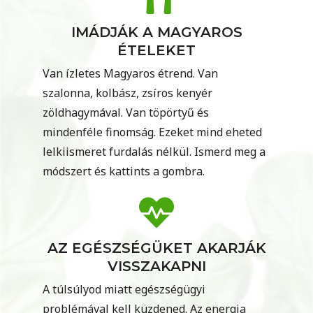
IMÁDJÁK A MAGYAROS
ÉTELEKET
Van ízletes Magyaros étrend. Van
szalonna, kolbász, zsíros kenyér
zöldhagymával. Van töpörtyű és
mindenféle finomság. Ezeket mind eheted
lelkiismeret furdalás nélkül. Ismerd meg a
módszert és kattints a gombra.
AZ EGÉSZSÉGÜKET AKARJÁK
VISSZAKAPNI
A túlsúlyod miatt egészségügyi
problémával kell küzdened. Az energia