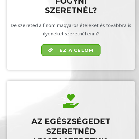
FOGYNI
SZERETNÉL?
De szereted a finom magyaros ételeket és továbbra is
ilyeneket szeretnél enni?
EZ A CÉLOM
AZ EGÉSZSÉGEDET
SZERETNÉD