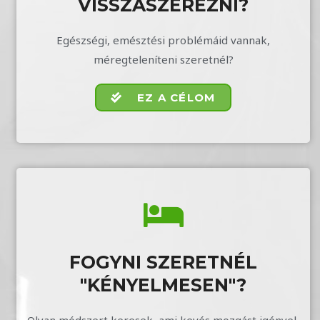
VISSZASZEREZNI?
Egészségi, emésztési problémáid vannak,
méregteleníteni szeretnél?
EZ A CÉLOM
FOGYNI SZERETNÉL
"KÉNYELMESEN"?
Olyan módszert keresek, ami kevés mozgást igényel,